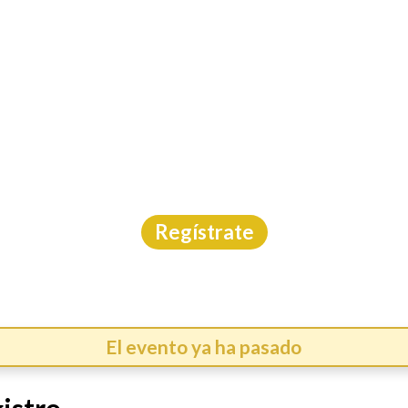
INICIO
CAL
RE CORRER MUNDIALI
Carrera
|
Nuevo León
|
Trotime
|
21/6/2026
Regístrate
El evento ya ha pasado