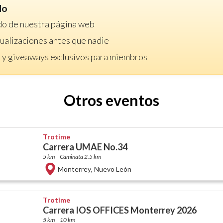
do
do de nuestra página web
ctualizaciones antes que nadie
 y giveaways exclusivos para miembros
Otros eventos
Trotime
Carrera UMAE No.34
5 km
Caminata 2.5 km
Monterrey
,
Nuevo León
Trotime
Carrera IOS OFFICES Monterrey 2026
5 km
10 km