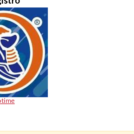
istro
otime