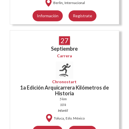
,
Berlín
Internacional
Información
Regístrate
27
Septiembre
Carrera
Chronostart
1a Edición Arquicarrera Kilómetros de
Historia
5 km
10 k
Infantil
,
Toluca
Edo. México