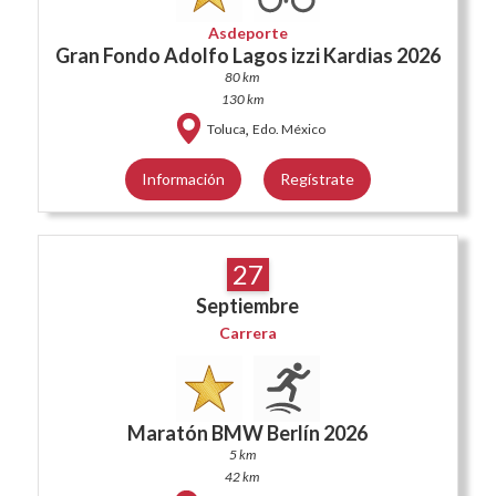
Asdeporte
Gran Fondo Adolfo Lagos izzi Kardias 2026
80 km
130 km
,
Toluca
Edo. México
Información
Regístrate
27
Septiembre
Carrera
Maratón BMW Berlín 2026
5 km
42 km