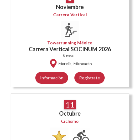
Noviembre
Carrera Vertical
Towerrunning México
Carrera Vertical SOCINUM 2026
8 pisos
,
Morelia
Michoacán
Información
Regístrate
11
Octubre
Ciclismo