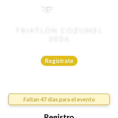
TRI
TOUR
TRIATLÓN COZUMEL
2026
Triatlón
|
Quintana Roo
|
Asdeporte
|
26/9/2026
Regístrate
Faltan 47 días para el evento
Registro