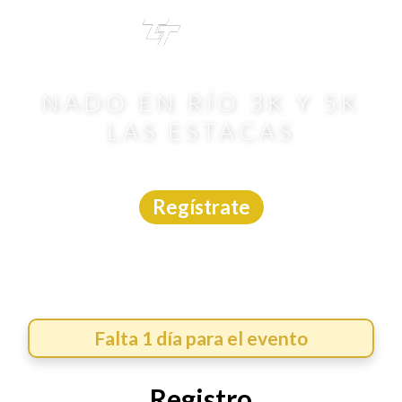
TRI
TOUR
NADO EN RÍO 3K Y 5K
LAS ESTACAS
Aguas Abiertas
|
Morelos
|
Las Estacas
|
8/8/2026
Regístrate
Falta 1 día para el evento
Registro