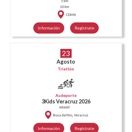
5 km
10 km
CDMX
Información
Regístrate
23
Agosto
Triatlón
Asdeporte
3Kids Veracruz 2026
Infantil
,
Boca del Río
Veracruz
Información
Regístrate