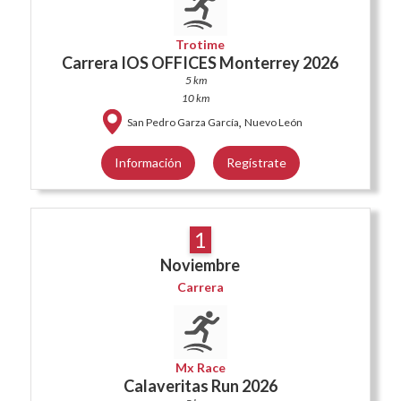
Trotime
Carrera IOS OFFICES Monterrey 2026
5 km
10 km
,
San Pedro Garza García
Nuevo León
Información
Regístrate
1
Noviembre
Carrera
Mx Race
Calaveritas Run 2026