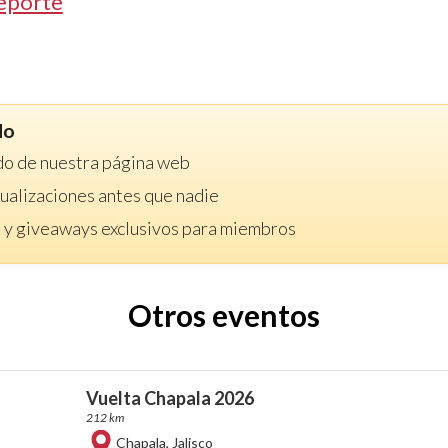
eporte
do
do de nuestra página web
ctualizaciones antes que nadie
 y giveaways exclusivos para miembros
Otros eventos
Vuelta Chapala 2026
212 km
Chapala
,
Jalisco