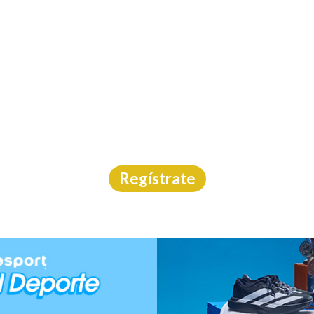
INICIO
CAL
O GLOBAL RACE CDMX
Carrera
|
CDMX
|
Asdeporte
|
20/9/2026
Regístrate