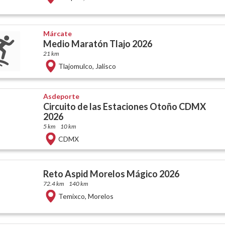
Márcate
Medio Maratón Tlajo 2026
21 km
Tlajomulco
,
Jalisco
Asdeporte
Circuito de las Estaciones Otoño CDMX
2026
5 km
10 km
CDMX
Reto Aspid Morelos Mágico 2026
72.4 km
140 km
Temixco
,
Morelos