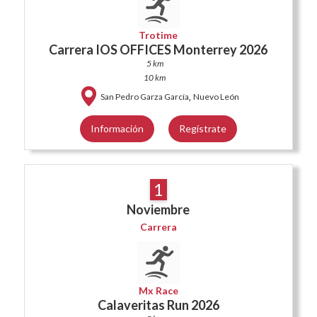
Trotime
Carrera IOS OFFICES Monterrey 2026
5 km
10 km
,
San Pedro Garza García
Nuevo León
Información
Regístrate
1
Noviembre
Carrera
Mx Race
Calaveritas Run 2026