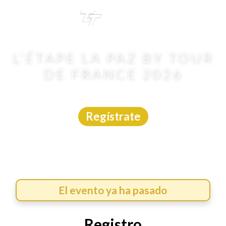
TRI
TOUR
L’ÉTAPE LA PAZ BY TOUR
DE FRANCE 2026
Ciclismo
|
B.C.S.
|
Asdeporte
|
1/3/2026
Regístrate
El evento ya ha pasado
Registro