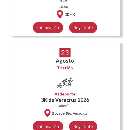
5 km
10 km
CDMX
Información
Regístrate
23
Agosto
Triatlón
Asdeporte
3Kids Veracruz 2026
Infantil
,
Boca del Río
Veracruz
Información
Regístrate