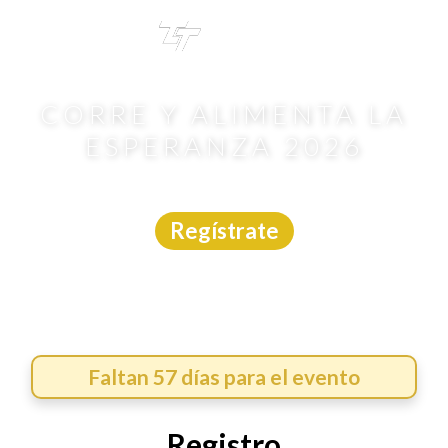
TRI
TOUR
CORRE Y ALIMENTA LA
ESPERANZA 2026
Carrera
|
Nuevo León
|
Trotime
|
4/10/2026
Regístrate
Faltan 57 días para el evento
Registro