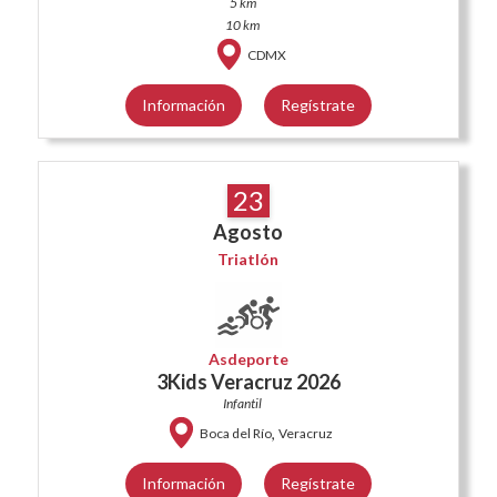
5 km
10 km
CDMX
Información
Regístrate
23
Agosto
Triatlón
Asdeporte
3Kids Veracruz 2026
Infantil
,
Boca del Río
Veracruz
Información
Regístrate