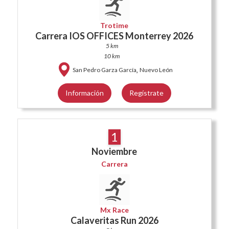
Trotime
Carrera IOS OFFICES Monterrey 2026
5 km
10 km
,
San Pedro Garza García
Nuevo León
Información
Regístrate
1
Noviembre
Carrera
Mx Race
Calaveritas Run 2026