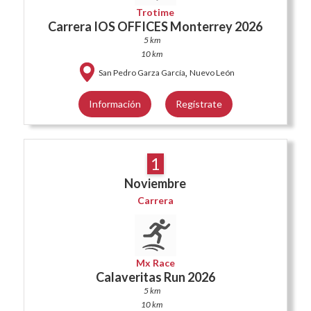
Trotime
Carrera IOS OFFICES Monterrey 2026
5 km
10 km
,
San Pedro Garza García
Nuevo León
Información
Regístrate
1
Noviembre
Carrera
Mx Race
Calaveritas Run 2026
5 km
10 km