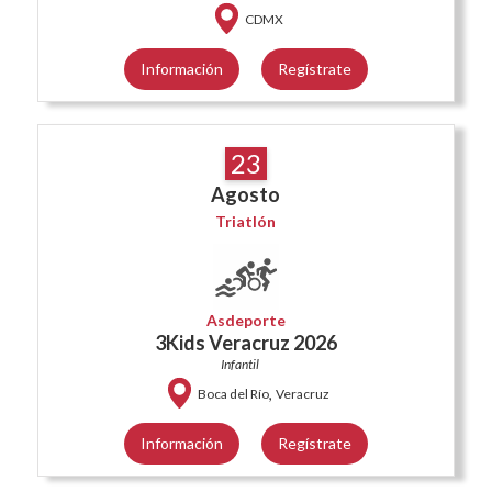
CDMX
Información
Regístrate
23
Agosto
Triatlón
Asdeporte
3Kids Veracruz 2026
Infantil
,
Boca del Río
Veracruz
Información
Regístrate