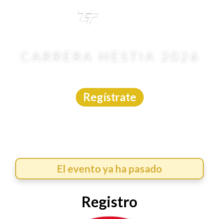
TRI
TOUR
CARRERA HESTIA 2026
Carrera
|
Morelos
|
Carreras México
|
1/3/2026
Regístrate
El evento ya ha pasado
Registro