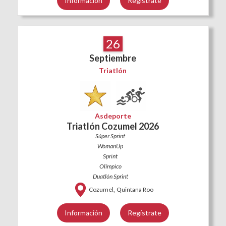
Información
Regístrate
26
Septiembre
Triatlón
Asdeporte
Triatlón Cozumel 2026
Súper Sprint
WomanUp
Sprint
Olímpico
Duatlón Sprint
,
Cozumel
Quintana Roo
Información
Regístrate