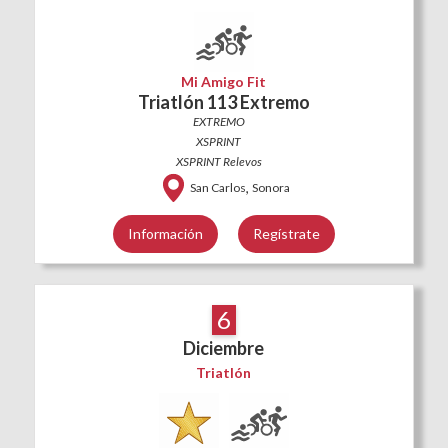
Mi Amigo Fit
Triatlón 113 Extremo
EXTREMO
XSPRINT
XSPRINT Relevos
,
San Carlos
Sonora
Información
Regístrate
6
Diciembre
Triatlón