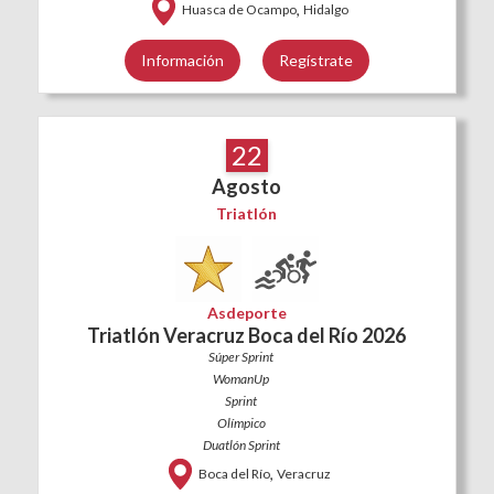
,
Huasca de Ocampo
Hidalgo
Información
Regístrate
22
Agosto
Triatlón
Asdeporte
Triatlón Veracruz Boca del Río 2026
Súper Sprint
WomanUp
Sprint
Olímpico
Duatlón Sprint
,
Boca del Río
Veracruz