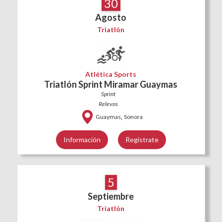
30
Agosto
Triatlón
Atlética Sports
Triatlón Sprint Miramar Guaymas
Sprint
Relevos
,
Guaymas
Sonora
Información
Regístrate
5
Septiembre
Triatlón