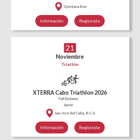
Quintana Roo
Información
Regístrate
21
Noviembre
Triatlón
XTERRA Cabo Triathlon 2026
Full Distance
Sprint
,
San José del Cabo
B.C.S.
Información
Regístrate