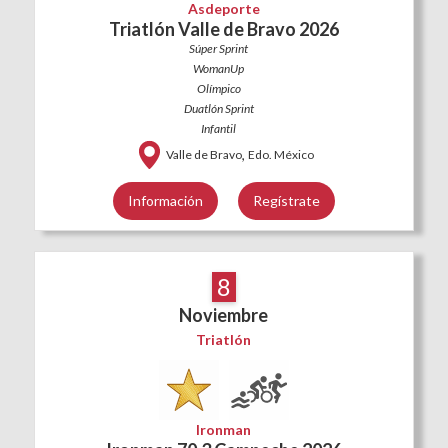
Asdeporte
Triatlón Valle de Bravo 2026
Súper Sprint
WomanUp
Olímpico
Duatlón Sprint
Infantil
,
Valle de Bravo
Edo. México
Información
Regístrate
8
Noviembre
Triatlón
Ironman