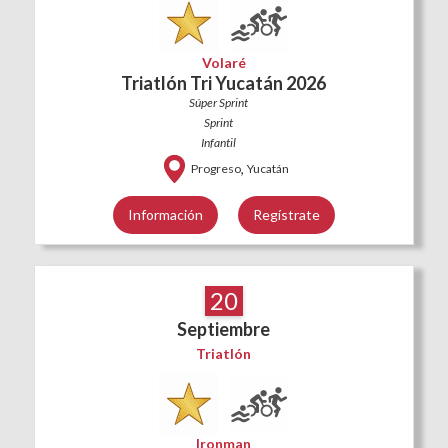
Volaré
Triatlón Tri Yucatán 2026
Súper Sprint
Sprint
Infantil
,
Progreso
Yucatán
Información
Regístrate
20
Septiembre
Triatlón
Ironman