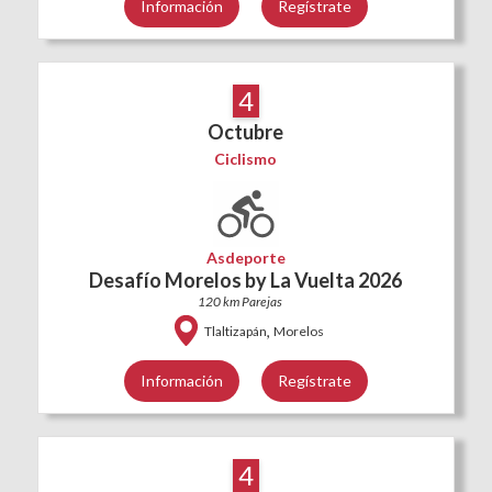
Información
Regístrate
4
Octubre
Ciclismo
Asdeporte
Desafío Morelos by La Vuelta 2026
120 km Parejas
,
Tlaltizapán
Morelos
Información
Regístrate
4