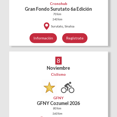
Cronohub
Gran Fondo Surutato 6a Edición
70 km
140 km
,
Surutato
Sinaloa
Información
Regístrate
8
Noviembre
Ciclismo
GFNY
GFNY Cozumel 2026
80 km
160 km