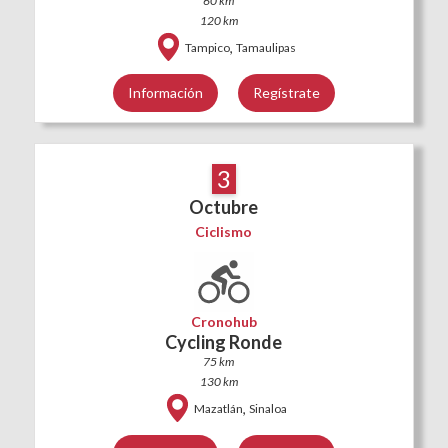
60 km
120 km
,
Tampico
Tamaulipas
Información
Regístrate
3
Octubre
Ciclismo
Cronohub
Cycling Ronde
75 km
130 km
,
Mazatlán
Sinaloa