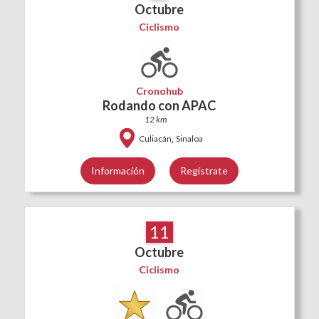
Octubre
Ciclismo
Cronohub
Rodando con APAC
12 km
,
Culiacán
Sinaloa
Información
Regístrate
11
Octubre
Ciclismo