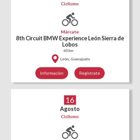
Ciclismo
Márcate
8th Circuit BMW Experience León Sierra de
Lobos
60 km
,
León
Guanajuato
Información
Regístrate
16
Agosto
Ciclismo