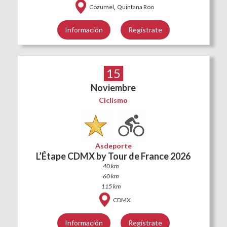
,
Cozumel
Quintana Roo
Información
Regístrate
15
Noviembre
Ciclismo
Asdeporte
L’Étape CDMX by Tour de France 2026
40 km
60 km
115 km
CDMX
Información
Regístrate