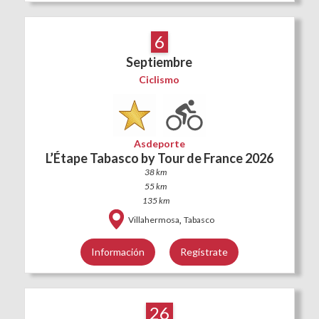
6
Septiembre
Ciclismo
Asdeporte
L’Étape Tabasco by Tour de France 2026
38 km
55 km
135 km
,
Villahermosa
Tabasco
Información
Regístrate
26