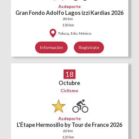
Asdeporte
Gran Fondo Adolfo Lagos izzi Kardias 2026
80 km
130 km
,
Toluca
Edo. México
Información
Regístrate
18
Octubre
Ciclismo
Asdeporte
L’Étape Hermosillo by Tour de France 2026
60 km
120 km