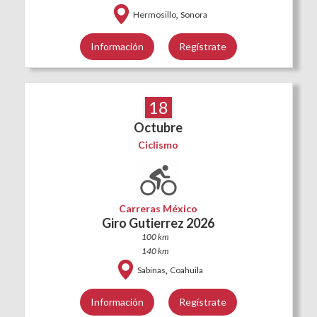
,
Hermosillo
Sonora
Información
Regístrate
18
Octubre
Ciclismo
Carreras México
Giro Gutierrez 2026
100 km
140 km
,
Sabinas
Coahuila
Información
Regístrate