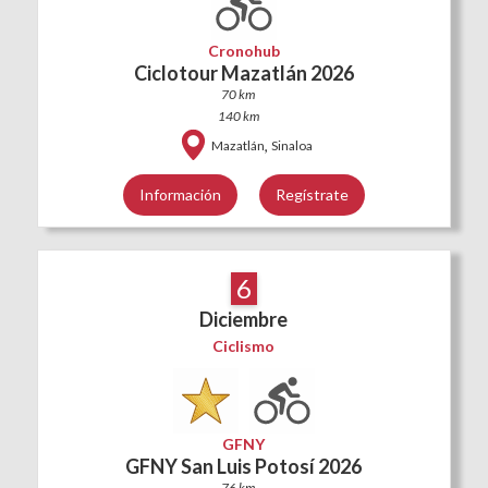
Cronohub
Ciclotour Mazatlán 2026
70 km
140 km
,
Mazatlán
Sinaloa
Información
Regístrate
6
Diciembre
Ciclismo
GFNY
GFNY San Luis Potosí 2026
76 km