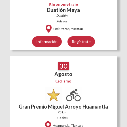
Khronometraje
Duatlón Maya
Duatlón
Relevos
,
Oxkutzcab
Yucatán
Información
Regístrate
30
Agosto
Ciclismo
Gran Premio Miguel Arroyo Huamantla
75 km
100 km
,
Huamantla
Tlaxcala