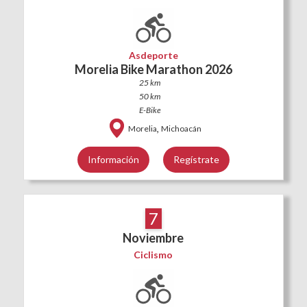
Asdeporte
Morelia Bike Marathon 2026
25 km
50 km
E-Bike
,
Morelia
Michoacán
Información
Regístrate
7
Noviembre
Ciclismo