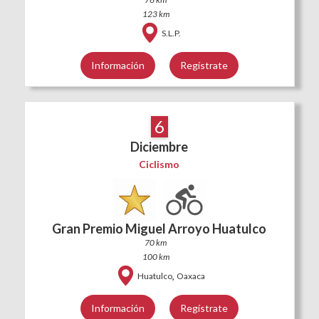
123 km
S.L.P.
Información
Regístrate
6
Diciembre
Ciclismo
Gran Premio Miguel Arroyo Huatulco
70 km
100 km
,
Huatulco
Oaxaca
Información
Regístrate