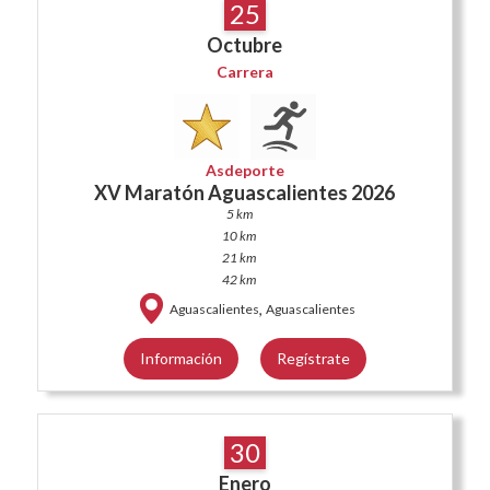
25
Octubre
Carrera
Asdeporte
XV Maratón Aguascalientes 2026
5 km
10 km
21 km
42 km
,
Aguascalientes
Aguascalientes
Información
Regístrate
30
Enero