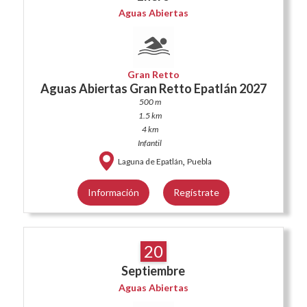
Aguas Abiertas
Gran Retto
Aguas Abiertas Gran Retto Epatlán 2027
500 m
1.5 km
4 km
Infantil
,
Laguna de Epatlán
Puebla
Información
Regístrate
20
Septiembre
Aguas Abiertas