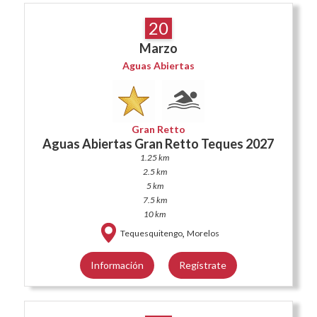
20
Marzo
Aguas Abiertas
Gran Retto
Aguas Abiertas Gran Retto Teques 2027
1.25 km
2.5 km
5 km
7.5 km
10 km
,
Tequesquitengo
Morelos
Información
Regístrate