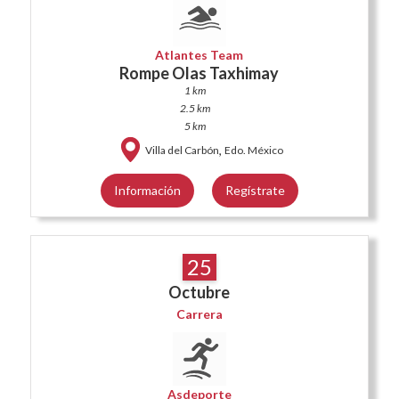
Atlantes Team
Rompe Olas Taxhimay
1 km
2.5 km
5 km
,
Villa del Carbón
Edo. México
Información
Regístrate
25
Octubre
Carrera
Asdeporte