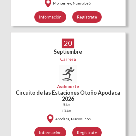
,
Monterrey
Nuevo León
Información
Regístrate
20
Septiembre
Carrera
Asdeporte
Circuito de las Estaciones Otoño Apodaca
2026
5 km
10 km
,
Apodaca
Nuevo León
Información
Regístrate