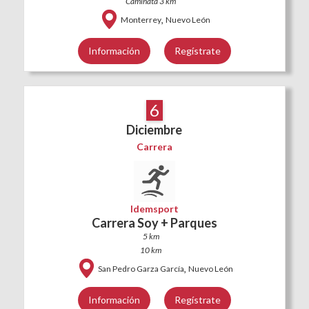
Caminata 3 km
,
Monterrey
Nuevo León
Información
Regístrate
6
Diciembre
Carrera
Idemsport
Carrera Soy + Parques
5 km
10 km
,
San Pedro Garza García
Nuevo León
Información
Regístrate