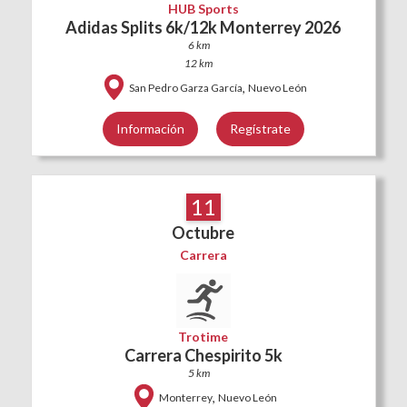
HUB Sports
Adidas Splits 6k/12k Monterrey 2026
6 km
12 km
,
San Pedro Garza García
Nuevo León
Información
Regístrate
11
Octubre
Carrera
Trotime
Carrera Chespirito 5k
5 km
,
Monterrey
Nuevo León