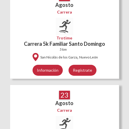
Agosto
Carrera
Trotime
Carrera 5k Familiar Santo Domingo
5 km
,
San Nicolás de los Garza
Nuevo León
Información
Regístrate
23
Agosto
Carrera