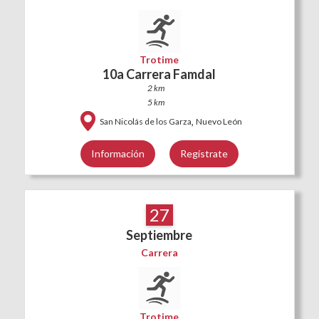
Trotime
10a Carrera Famdal
2 km
5 km
,
San Nicolás de los Garza
Nuevo León
Información
Regístrate
27
Septiembre
Carrera
Trotime