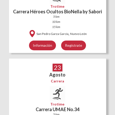
Trotime
Carrera Héroes Ocultos BioNella by Sabori
5 km
10 km
15 km
,
San Pedro Garza García
Nuevo León
Información
Regístrate
23
Agosto
Carrera
Trotime
Carrera UMAE No.34
5 km