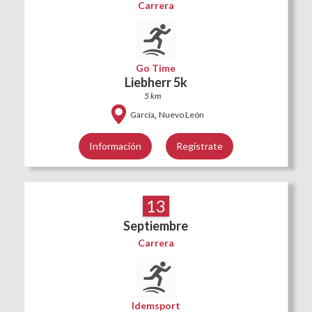
Carrera
Go Time
Liebherr 5k
5 km
,
García
Nuevo León
Información
Regístrate
13
Septiembre
Carrera
Idemsport