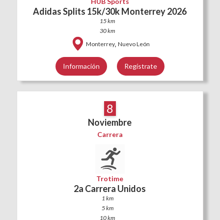
HUB Sports
Adidas Splits 15k/30k Monterrey 2026
15 km
30 km
,
Monterrey
Nuevo León
Información
Regístrate
8
Noviembre
Carrera
Trotime
2a Carrera Unidos
1 km
5 km
10 km