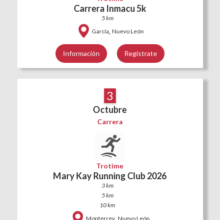
Carrera Inmacu 5k
5 km
,
García
Nuevo León
Información
Regístrate
3
Octubre
Carrera
Trotime
Mary Kay Running Club 2026
3 km
5 km
10 km
,
Monterrey
Nuevo León