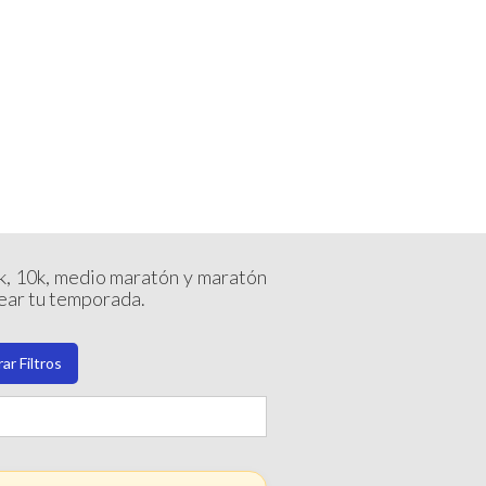
INICIAR SESIÓN
ENDARIO
 CABOS 2026
5k, 10k, medio maratón y maratón
near tu temporada.
ar Filtros