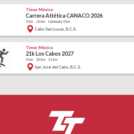
Timer México
Carrera Atlética CANACO 2026
5 km
10 km
Caminata 3 km
Cabo San Lucas
,
B.C.S.
Timer México
21k Los Cabos 2027
5 km
10 km
21 km
San José del Cabo
,
B.C.S.