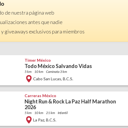
do
do de nuestra página web
ctualizaciones antes que nadie
 y giveaways exclusivos para miembros
Timer México
Todo México Salvando Vidas
5 km
10 km
Caminata 3 km
Cabo San Lucas
,
B.C.S.
Carreras México
Night Run & Rock La Paz Half Marathon
2026
5 km
10 km
21 km
Infantil
La Paz
,
B.C.S.