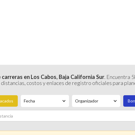
INICIO
CAL
 DE CARRERAS LOS
 carreras en Los Cabos, Baja California Sur
. Encuentra 
 distancias, costos y enlaces de registro oficiales para pla
acados
Fecha
Organizador
Borr