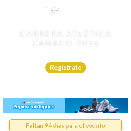
TRI
TOUR
CARRERA ATLÉTICA
CANACO 2026
Carrera
|
B.C.S.
|
Timer México
|
8/11/2026
Regístrate
Faltan 94 días para el evento