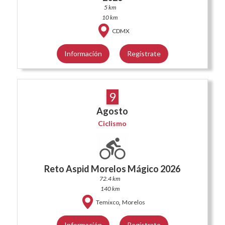
5 km
10 km
CDMX
Información
Regístrate
9
Agosto
Ciclismo
Reto Aspid Morelos Mágico 2026
72.4 km
140 km
,
Temixco
Morelos
Información
Regístrate