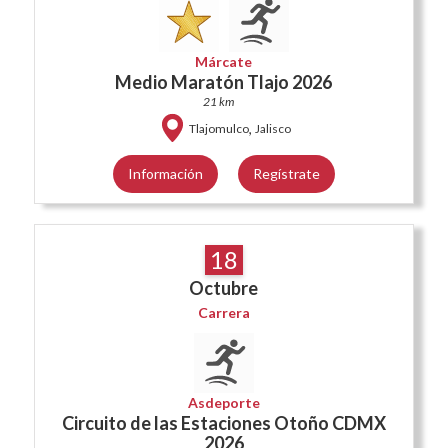
Márcate
Medio Maratón Tlajo 2026
21 km
,
Tlajomulco
Jalisco
Información
Regístrate
18
Octubre
Carrera
Asdeporte
Circuito de las Estaciones Otoño CDMX
2026