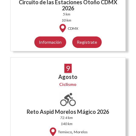
Circuito de las Estaciones Otoño CDMX
2026
5 km
10 km
CDMX
Información
Regístrate
9
Agosto
Ciclismo
Reto Aspid Morelos Mágico 2026
72.4 km
140 km
,
Temixco
Morelos