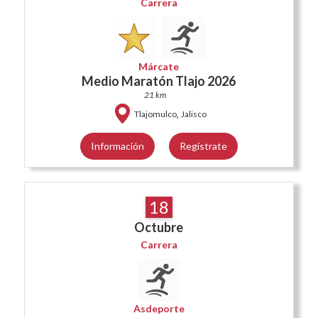
Carrera
Márcate
Medio Maratón Tlajo 2026
21 km
,
Tlajomulco
Jalisco
Información
Regístrate
18
Octubre
Carrera
Asdeporte