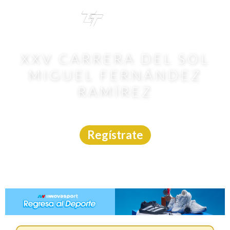
TRI
TOUR
XXV CARRERA DEL SOL
MIGUEL FERNÁNDEZ
RAMÍREZ
Carrera
|
Jalisco
|
Trotime
|
31/5/2026
Regístrate