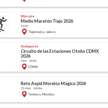
Márcate
Medio Maratón Tlajo 2026
21 km
Tlajomulco
,
Jalisco
Asdeporte
Circuito de las Estaciones Otoño CDMX
2026
5 km
10 km
CDMX
Reto Aspid Morelos Mágico 2026
72.4 km
140 km
Temixco
,
Morelos