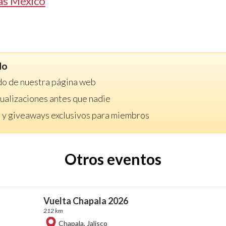
as México
do
do de nuestra página web
ctualizaciones antes que nadie
 y giveaways exclusivos para miembros
Otros eventos
Vuelta Chapala 2026
212 km
Chapala
,
Jalisco