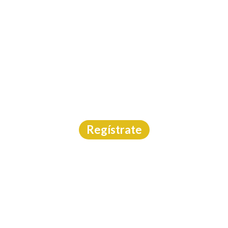
INICIO
CAL
TRAVESIA DE LAS SIE
rrera Trail
|
Edo. México
|
Carreras México
|
24/5/20
Regístrate