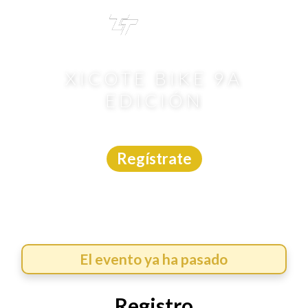
TRI
TOUR
XICOTE BIKE 9A
EDICIÓN
MTB
|
Puebla
|
Meta Deportiva
|
18/7/2026
Regístrate
El evento ya ha pasado
Registro