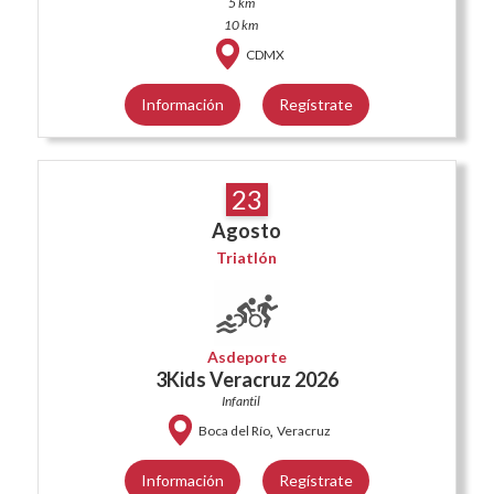
5 km
10 km
CDMX
Información
Regístrate
23
Agosto
Triatlón
Asdeporte
3Kids Veracruz 2026
Infantil
,
Boca del Río
Veracruz
Información
Regístrate