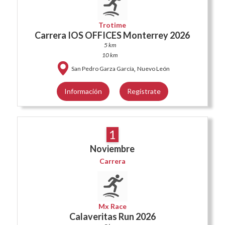
Trotime
Carrera IOS OFFICES Monterrey 2026
5 km
10 km
,
San Pedro Garza García
Nuevo León
Información
Regístrate
1
Noviembre
Carrera
Mx Race
Calaveritas Run 2026