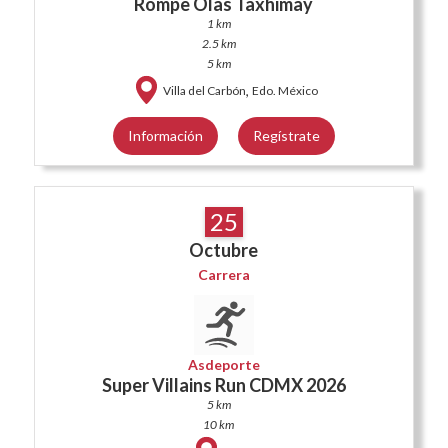
Rompe Olas Taxhimay
1 km
2.5 km
5 km
,
Villa del Carbón
Edo. México
Información
Regístrate
25
Octubre
Carrera
Asdeporte
Super Villains Run CDMX 2026
5 km
10 km