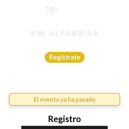
TRI
TOUR
VW ALTABRISA
Carrera
|
Yucatán
|
Khronometraje
|
23/5/2026
Regístrate
El evento ya ha pasado
Registro