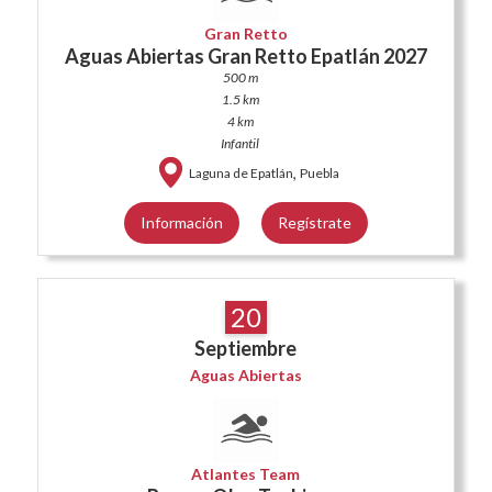
Gran Retto
Aguas Abiertas Gran Retto Epatlán 2027
500 m
1.5 km
4 km
Infantil
,
Laguna de Epatlán
Puebla
Información
Regístrate
20
Septiembre
Aguas Abiertas
Atlantes Team