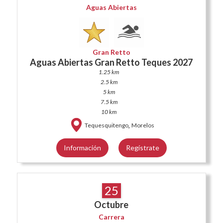
Aguas Abiertas
Gran Retto
Aguas Abiertas Gran Retto Teques 2027
1.25 km
2.5 km
5 km
7.5 km
10 km
,
Tequesquitengo
Morelos
Información
Regístrate
25
Octubre
Carrera