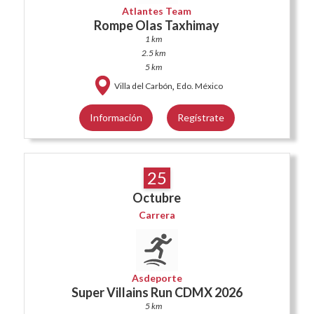
Atlantes Team
Rompe Olas Taxhimay
1 km
2.5 km
5 km
,
Villa del Carbón
Edo. México
Información
Regístrate
25
Octubre
Carrera
Asdeporte
Super Villains Run CDMX 2026
5 km