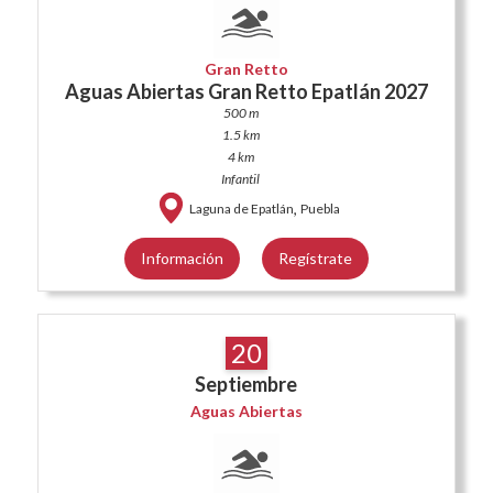
Gran Retto
Aguas Abiertas Gran Retto Epatlán 2027
500 m
1.5 km
4 km
Infantil
,
Laguna de Epatlán
Puebla
Información
Regístrate
20
Septiembre
Aguas Abiertas