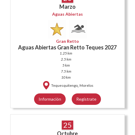
Marzo
Aguas Abiertas
Gran Retto
Aguas Abiertas Gran Retto Teques 2027
1.25 km
2.5 km
5 km
7.5 km
10 km
,
Tequesquitengo
Morelos
Información
Regístrate
25
Octubre