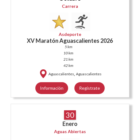
Carrera
Asdeporte
XV Maratón Aguascalientes 2026
5 km
10 km
21 km
42 km
,
Aguascalientes
Aguascalientes
Información
Regístrate
30
Enero
Aguas Abiertas