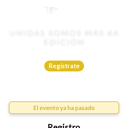
TRI
TOUR
UNIDAS SOMOS MÁS 4A
EDICIÓN
Carrera
|
Jalisco
|
Meta Deportiva
|
15/3/2026
Regístrate
El evento ya ha pasado
Registro