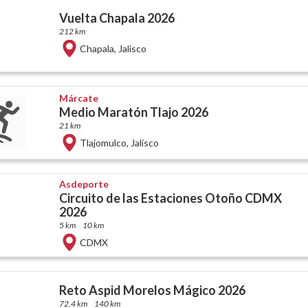
Vuelta Chapala 2026
212 km
Chapala
,
Jalisco
Márcate
Medio Maratón Tlajo 2026
21 km
Tlajomulco
,
Jalisco
Asdeporte
Circuito de las Estaciones Otoño CDMX
2026
5 km
10 km
CDMX
Reto Aspid Morelos Mágico 2026
72.4 km
140 km