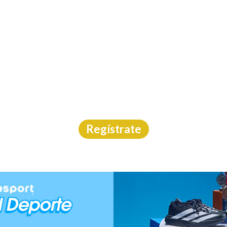
INICIO
CAL
ULTRA TRINI 2026
Carrera
|
Tamaulipas
|
24/5/2026
Regístrate