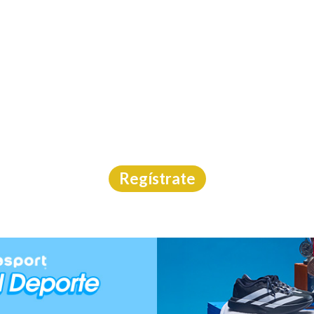
INICIO
CAL
 VERACRUZ BOCA DEL
Triatlón
|
Veracruz
|
Asdeporte
|
22/8/2026
Regístrate