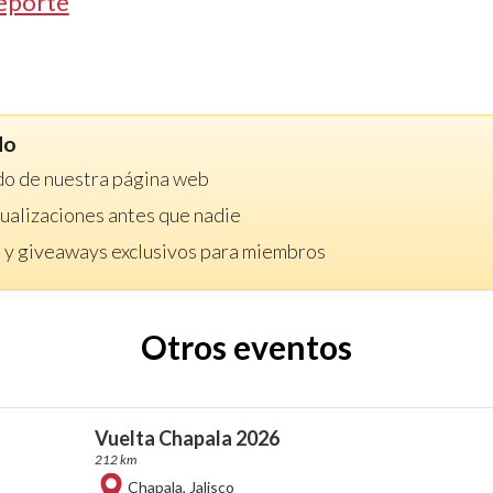
eporte
do
do de nuestra página web
ctualizaciones antes que nadie
 y giveaways exclusivos para miembros
Otros eventos
Vuelta Chapala 2026
212 km
Chapala
,
Jalisco