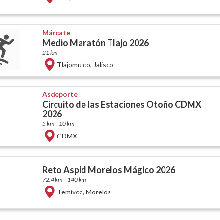
Márcate
Medio Maratón Tlajo 2026
21 km
Tlajomulco
,
Jalisco
Asdeporte
Circuito de las Estaciones Otoño CDMX
2026
5 km
10 km
CDMX
Reto Aspid Morelos Mágico 2026
72.4 km
140 km
Temixco
,
Morelos