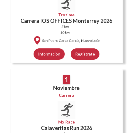
Trotime
Carrera IOS OFFICES Monterrey 2026
5 km
10 km
,
San Pedro Garza García
Nuevo León
Información
Regístrate
1
Noviembre
Carrera
Mx Race
Calaveritas Run 2026