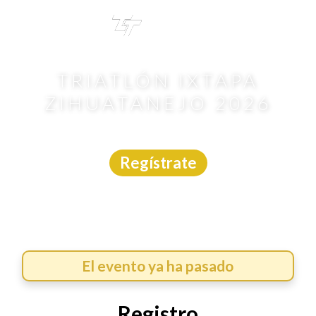
TRI
TOUR
TRIATLÓN IXTAPA
ZIHUATANEJO 2026
Triatlón
|
Guerrero
|
Asdeporte
|
16/5/2026
Regístrate
El evento ya ha pasado
Registro