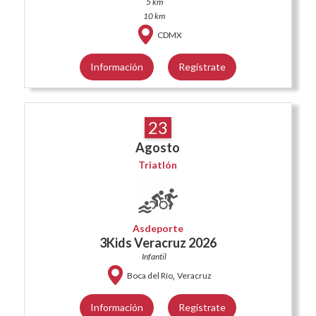
5 km
10 km
CDMX
Información
Regístrate
23
Agosto
Triatlón
Asdeporte
3Kids Veracruz 2026
Infantil
,
Boca del Río
Veracruz
Información
Regístrate