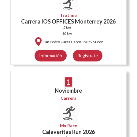
Trotime
Carrera IOS OFFICES Monterrey 2026
5 km
10 km
,
San Pedro Garza García
Nuevo León
Información
Regístrate
1
Noviembre
Carrera
Mx Race
Calaveritas Run 2026