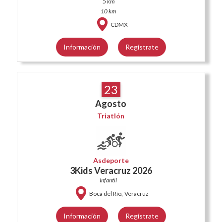
5 km
10 km
CDMX
Información
Regístrate
23
Agosto
Triatlón
Asdeporte
3Kids Veracruz 2026
Infantil
,
Boca del Río
Veracruz
Información
Regístrate