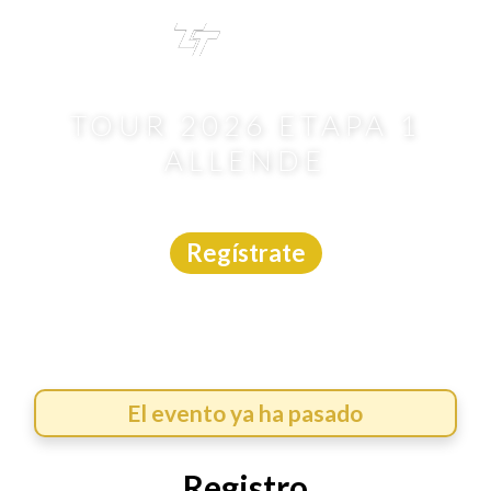
TRI
TOUR
TOUR 2026 ETAPA 1
ALLENDE
MTB
|
Nuevo León
|
Trotime
|
15/2/2026
Regístrate
El evento ya ha pasado
Registro