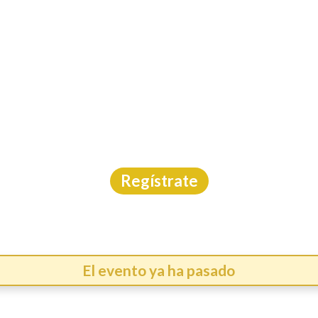
INICIO
CAL
 TREK ISLA CERRALVO
Aguas Abiertas
|
B.C.S.
|
10/4/2026
Regístrate
El evento ya ha pasado