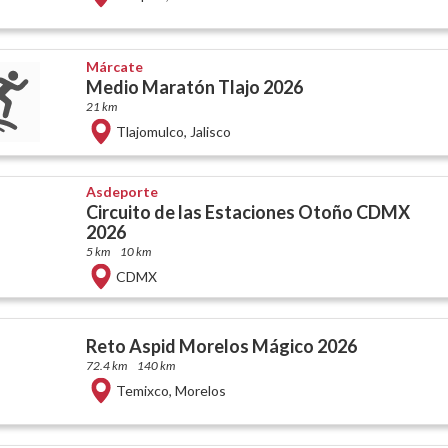
Márcate
Medio Maratón Tlajo 2026
21 km
Tlajomulco
,
Jalisco
Asdeporte
Circuito de las Estaciones Otoño CDMX
2026
5 km
10 km
CDMX
Reto Aspid Morelos Mágico 2026
72.4 km
140 km
Temixco
,
Morelos