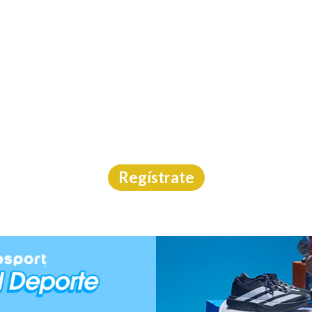
INICIO
CAL
OS MUJERES IMPARA
Carrera
|
S.L.P.
|
Carreras México
|
14/3/2026
Regístrate