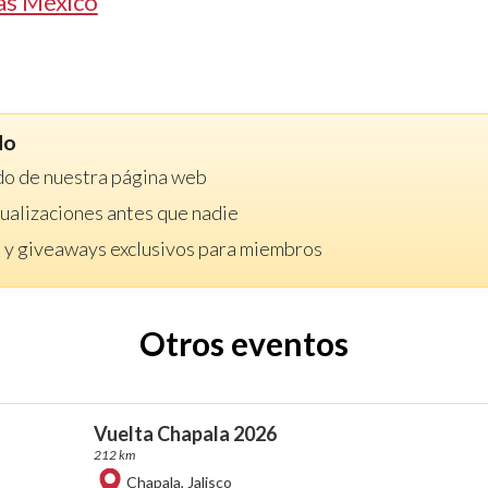
as México
do
do de nuestra página web
ctualizaciones antes que nadie
 y giveaways exclusivos para miembros
Otros eventos
Vuelta Chapala 2026
212 km
Chapala
,
Jalisco