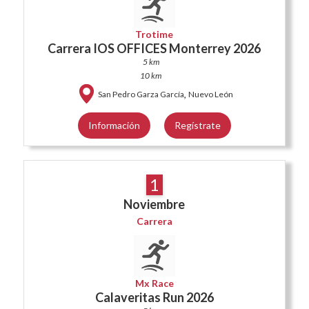
Trotime
Carrera IOS OFFICES Monterrey 2026
5 km
10 km
,
San Pedro Garza García
Nuevo León
Información
Regístrate
1
Noviembre
Carrera
Mx Race
Calaveritas Run 2026