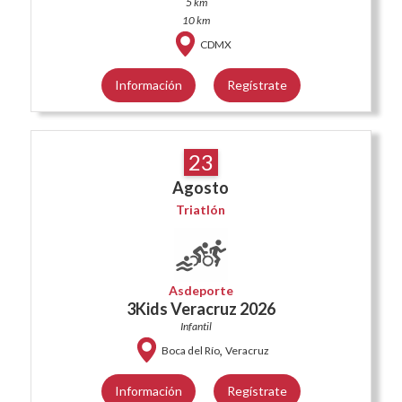
5 km
10 km
CDMX
Información
Regístrate
23
Agosto
Triatlón
Asdeporte
3Kids Veracruz 2026
Infantil
,
Boca del Río
Veracruz
Información
Regístrate