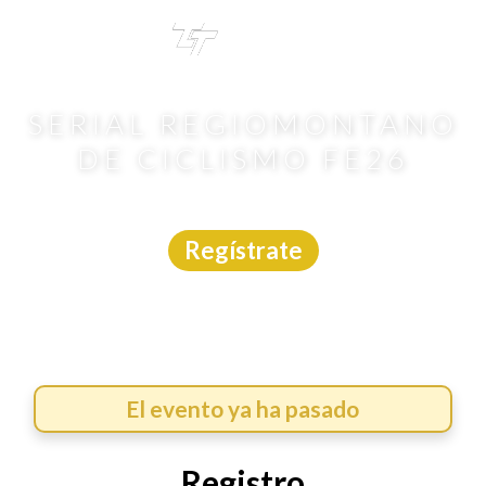
TRI
TOUR
SERIAL REGIOMONTANO
DE CICLISMO FE26
MTB
|
Nuevo León
|
MTB Enduro
|
17/5/2026
Regístrate
El evento ya ha pasado
Registro