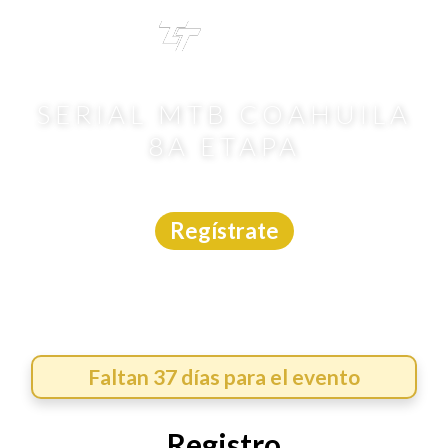
TRI
TOUR
SERIAL MTB COAHUILA
8A ETAPA
MTB
|
Coahuila
|
Carreras México
|
13/9/2026
Regístrate
Faltan 37 días para el evento
Registro