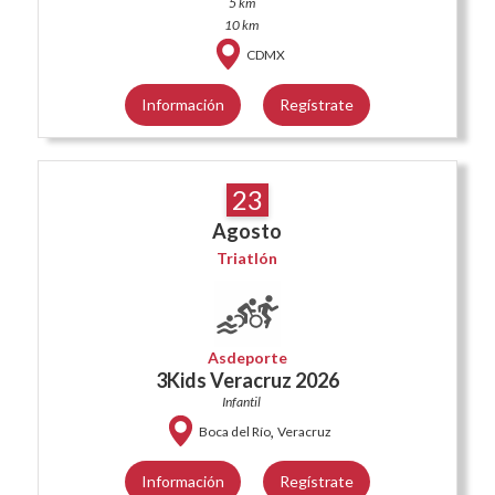
5 km
10 km
CDMX
Información
Regístrate
23
Agosto
Triatlón
Asdeporte
3Kids Veracruz 2026
Infantil
,
Boca del Río
Veracruz
Información
Regístrate