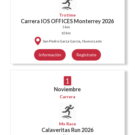
Trotime
Carrera IOS OFFICES Monterrey 2026
5 km
10 km
,
San Pedro Garza García
Nuevo León
Información
Regístrate
1
Noviembre
Carrera
Mx Race
Calaveritas Run 2026