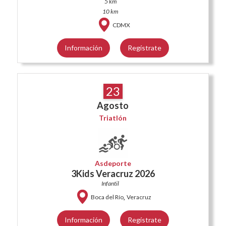
5 km
10 km
CDMX
Información
Regístrate
23
Agosto
Triatlón
Asdeporte
3Kids Veracruz 2026
Infantil
,
Boca del Río
Veracruz
Información
Regístrate