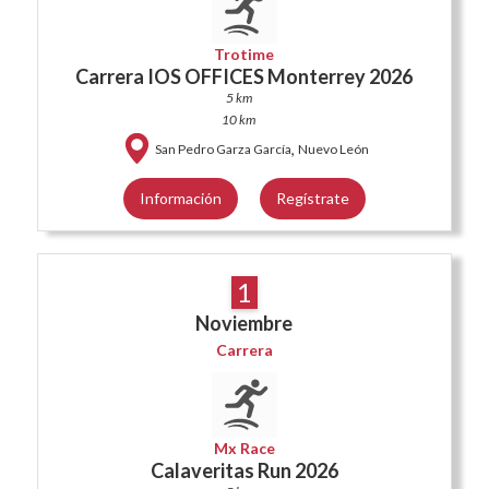
Trotime
Carrera IOS OFFICES Monterrey 2026
5 km
10 km
,
San Pedro Garza García
Nuevo León
Información
Regístrate
1
Noviembre
Carrera
Mx Race
Calaveritas Run 2026