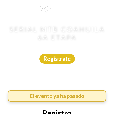
TRI
TOUR
SERIAL MTB COAHUILA
6A ETAPA
MTB
|
Coahuila
|
Carreras México
|
26/7/2026
Regístrate
El evento ya ha pasado
Registro