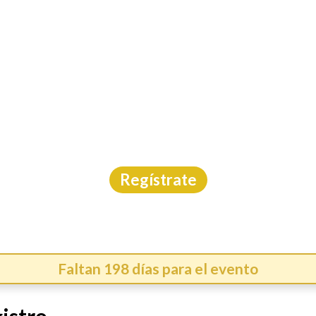
INICIO
CAL
 RUTA DEL ARRECIFE 
Aguas Abiertas
|
Quintana Roo
|
Protudec
|
21/2/202
Regístrate
Faltan 198 días para el evento