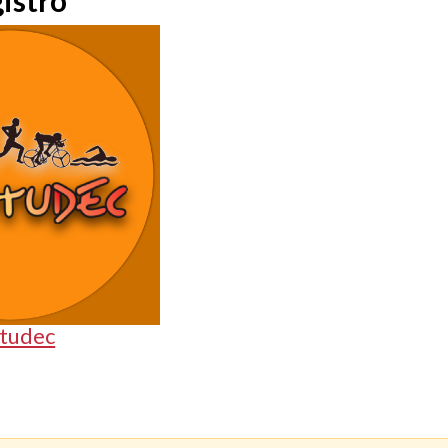
istro
tudec