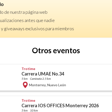
do
do de nuestra página web
ctualizaciones antes que nadie
 y giveaways exclusivos para miembros
Otros eventos
Trotime
Carrera UMAE No.34
5 km
Caminata 2.5 km
Monterrey
,
Nuevo León
Trotime
Carrera IOS OFFICES Monterrey 2026
5 km
10 km