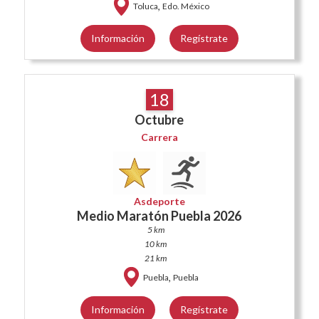
,
Toluca
Edo. México
Información
Regístrate
18
Octubre
Carrera
Asdeporte
Medio Maratón Puebla 2026
5 km
10 km
21 km
,
Puebla
Puebla
Información
Regístrate