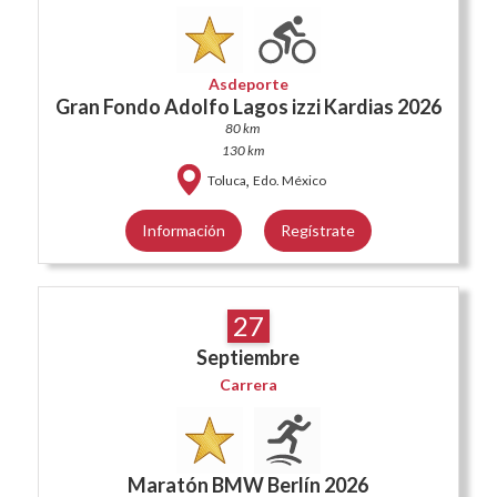
Asdeporte
Gran Fondo Adolfo Lagos izzi Kardias 2026
80 km
130 km
,
Toluca
Edo. México
Información
Regístrate
27
Septiembre
Carrera
Maratón BMW Berlín 2026