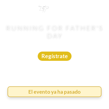
TRI
TOUR
RUNNING FOR FATHER'S
DAY
Carrera
|
Tamaulipas
|
21/6/2026
Regístrate
El evento ya ha pasado