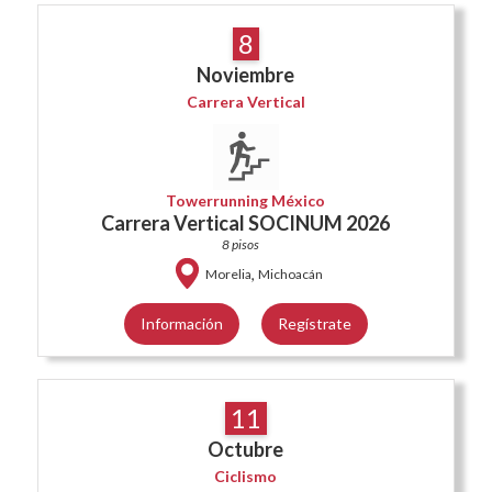
8
Noviembre
Carrera Vertical
Towerrunning México
Carrera Vertical SOCINUM 2026
8 pisos
,
Morelia
Michoacán
Información
Regístrate
11
Octubre
Ciclismo