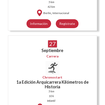
5 km
42 km
,
Berlín
Internacional
Información
Regístrate
27
Septiembre
Carrera
Chronostart
1a Edición Arquicarrera Kilómetros de
Historia
5 km
10 k
Infantil