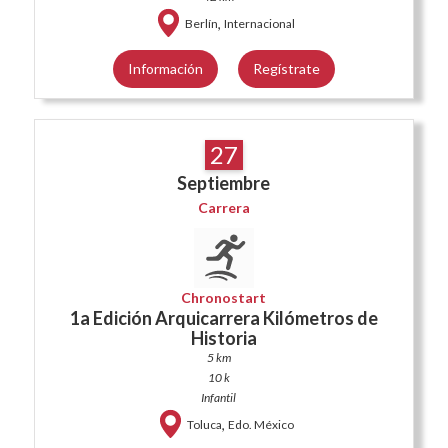
,
Berlín
Internacional
Información
Regístrate
27
Septiembre
Carrera
Chronostart
1a Edición Arquicarrera Kilómetros de
Historia
5 km
10 k
Infantil
,
Toluca
Edo. México