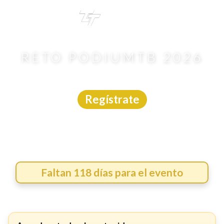
TRI
TOUR
RETO PODIUMTB 2026
MTB
|
Querétaro
|
6/12/2026
Regístrate
Faltan 118 días para el evento