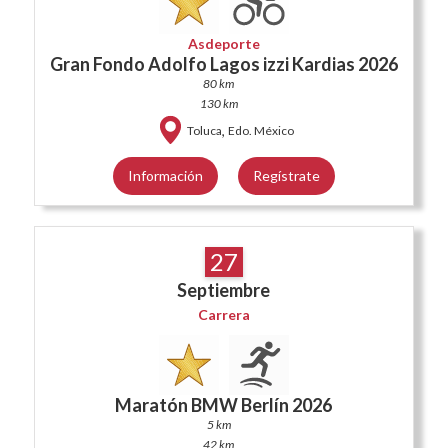
Asdeporte
Gran Fondo Adolfo Lagos izzi Kardias 2026
80 km
130 km
,
Toluca
Edo. México
Información
Regístrate
27
Septiembre
Carrera
Maratón BMW Berlín 2026
5 km
42 km