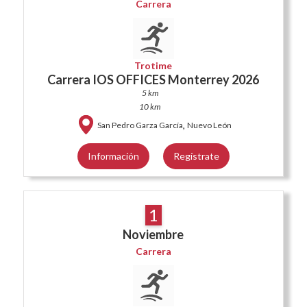
Carrera
Trotime
Carrera IOS OFFICES Monterrey 2026
5 km
10 km
,
San Pedro Garza García
Nuevo León
Información
Regístrate
1
Noviembre
Carrera