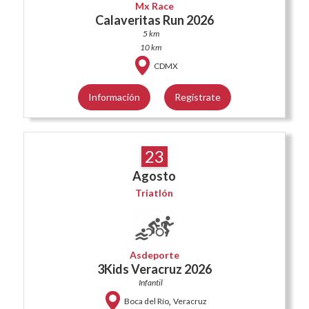
Mx Race
Calaveritas Run 2026
5 km
10 km
CDMX
Información
Regístrate
23
Agosto
Triatlón
Asdeporte
3Kids Veracruz 2026
Infantil
,
Boca del Río
Veracruz