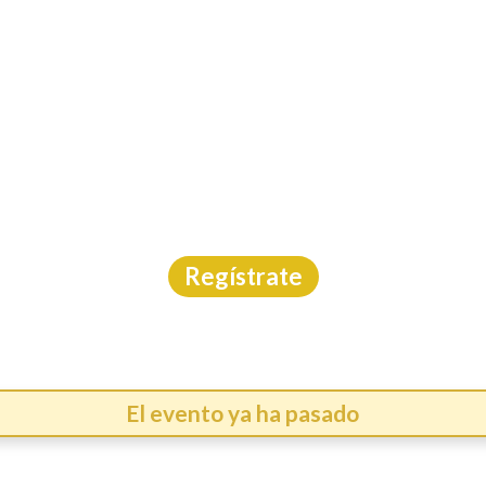
INICIO
CAL
TO ASPID EL AVIÓN 2
Ciclismo
|
Morelos
|
28/6/2026
Regístrate
El evento ya ha pasado