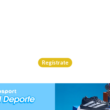
INICIO
CAL
KE MARATHON INTERN
MTB
|
Puebla
|
Street Running
|
25/10/2026
Regístrate