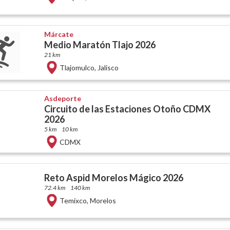
Márcate
Medio Maratón Tlajo 2026
21 km
Tlajomulco
,
Jalisco
Asdeporte
Circuito de las Estaciones Otoño CDMX
2026
5 km
10 km
CDMX
Reto Aspid Morelos Mágico 2026
72.4 km
140 km
Temixco
,
Morelos