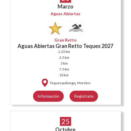
Marzo
Aguas Abiertas
Gran Retto
Aguas Abiertas Gran Retto Teques 2027
1.25 km
2.5 km
5 km
7.5 km
10 km
,
Tequesquitengo
Morelos
Información
Regístrate
25
Octubre