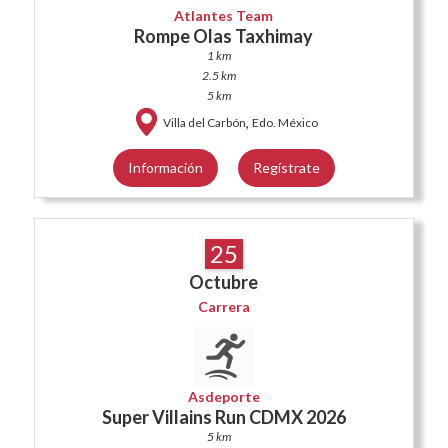
Atlantes Team
Rompe Olas Taxhimay
1 km
2.5 km
5 km
,
Villa del Carbón
Edo. México
Información
Regístrate
25
Octubre
Carrera
Asdeporte
Super Villains Run CDMX 2026
5 km