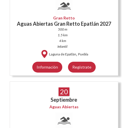
Gran Retto
Aguas Abiertas Gran Retto Epatlán 2027
500 m
1.5 km
4 km
Infantil
,
Laguna de Epatlán
Puebla
Información
Regístrate
20
Septiembre
Aguas Abiertas