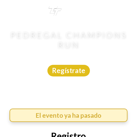
TRI
TOUR
PEDREGAL CHAMPIONS
RUN
Carrera
|
Jalisco
|
Meta Deportiva
|
26/4/2026
Regístrate
El evento ya ha pasado
Registro