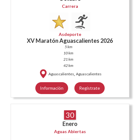
Carrera
Asdeporte
XV Maratón Aguascalientes 2026
5 km
10 km
21 km
42 km
,
Aguascalientes
Aguascalientes
Información
Regístrate
30
Enero
Aguas Abiertas