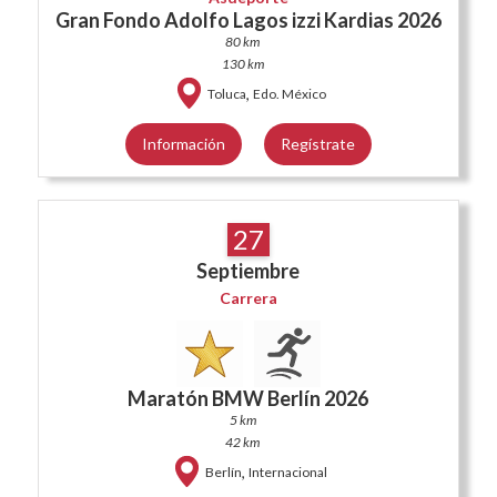
Gran Fondo Adolfo Lagos izzi Kardias 2026
80 km
130 km
,
Toluca
Edo. México
Información
Regístrate
27
Septiembre
Carrera
Maratón BMW Berlín 2026
5 km
42 km
,
Berlín
Internacional