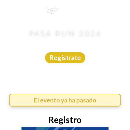
TRI
TOUR
PASA RUN 2026
Carrera
|
Nuevo León
|
Trotime
|
31/5/2026
Regístrate
El evento ya ha pasado
Registro