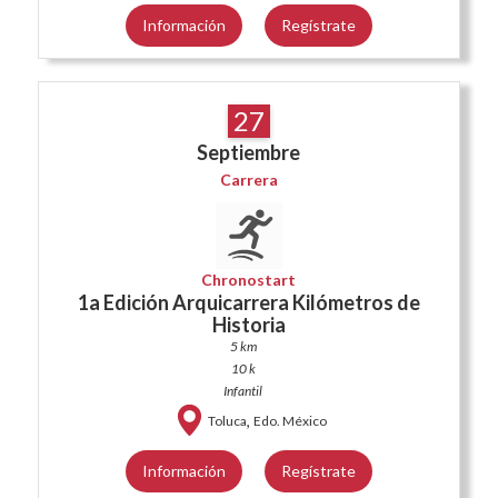
Información
Regístrate
27
Septiembre
Carrera
Chronostart
1a Edición Arquicarrera Kilómetros de
Historia
5 km
10 k
Infantil
,
Toluca
Edo. México
Información
Regístrate