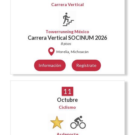
Carrera Vertical
Towerrunning México
Carrera Vertical SOCINUM 2026
8 pisos
,
Morelia
Michoacán
Información
Regístrate
11
Octubre
Ciclismo
Asdeporte