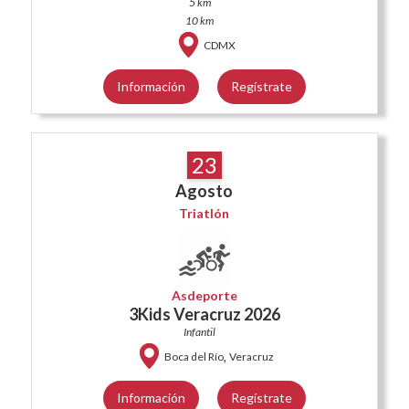
5 km
10 km
CDMX
Información
Regístrate
23
Agosto
Triatlón
Asdeporte
3Kids Veracruz 2026
Infantil
,
Boca del Río
Veracruz
Información
Regístrate