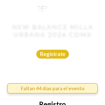
TRI
TOUR
NEW BALANCE MILLA
URBANA 2026 CDMX
Carrera
|
CDMX
|
Emoción Deportiva
|
20/9/2026
Regístrate
Faltan 44 días para el evento
Registro