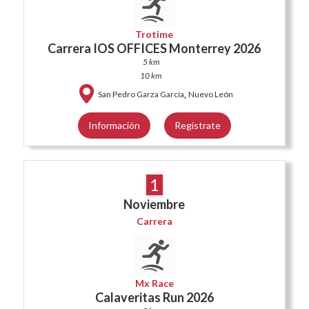
Trotime
Carrera IOS OFFICES Monterrey 2026
5 km
10 km
,
San Pedro Garza García
Nuevo León
Información
Regístrate
1
Noviembre
Carrera
Mx Race
Calaveritas Run 2026