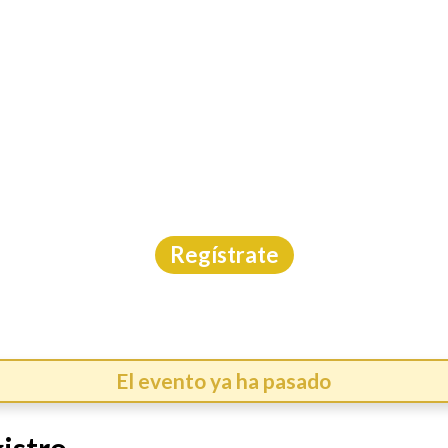
INICIO
CAL
ADO EN RÍO 3 KM Y 5 
Aguas Abiertas
|
Morelos
|
Las Estacas
|
10/1/2026
Regístrate
El evento ya ha pasado