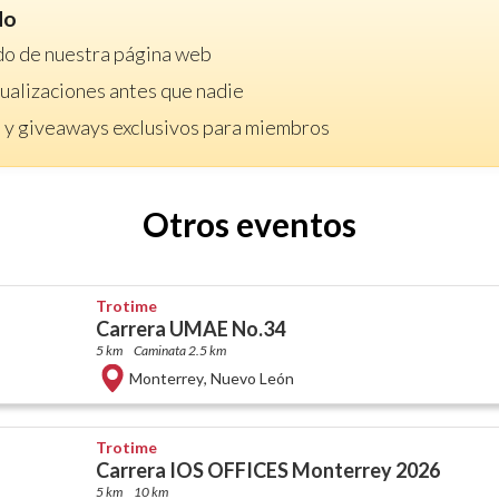
do
do de nuestra página web
ctualizaciones antes que nadie
 y giveaways exclusivos para miembros
Otros eventos
Trotime
Carrera UMAE No.34
5 km
Caminata 2.5 km
Monterrey
,
Nuevo León
Trotime
Carrera IOS OFFICES Monterrey 2026
5 km
10 km