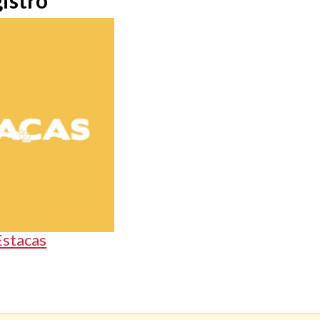
istro
Estacas