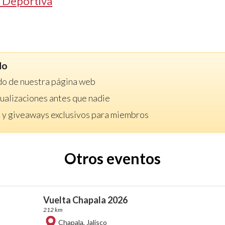
 Deportiva
do
do de nuestra página web
ctualizaciones antes que nadie
 y giveaways exclusivos para miembros
Otros eventos
Vuelta Chapala 2026
212 km
Chapala
,
Jalisco