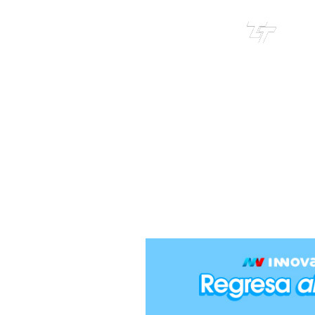
TRI
TOUR
NADO
Ag