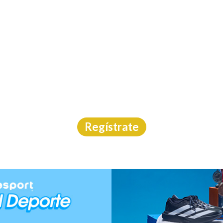
INICIO
CAL
 CON CAUSA CASA CO
uas Abiertas
|
Morelos
|
Emoción Deportiva
|
22/8/2
Regístrate