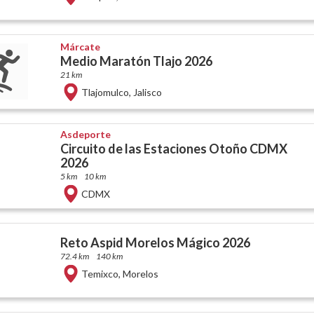
Márcate
Medio Maratón Tlajo 2026
21 km
Tlajomulco
,
Jalisco
Asdeporte
Circuito de las Estaciones Otoño CDMX
2026
5 km
10 km
CDMX
Reto Aspid Morelos Mágico 2026
72.4 km
140 km
Temixco
,
Morelos