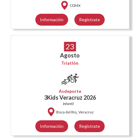
CDMX
Información
Regístrate
23
Agosto
Triatlón
Asdeporte
3Kids Veracruz 2026
Infantil
,
Boca del Río
Veracruz
Información
Regístrate