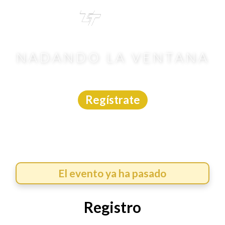
TRI
TOUR
NADANDO LA VENTANA
Aguas Abiertas
|
B.C.S.
|
Timer México
|
14/3/2026
Regístrate
El evento ya ha pasado
Registro