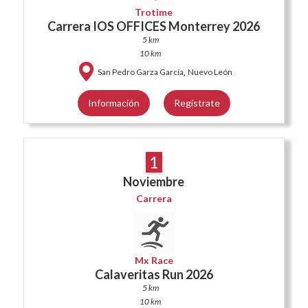
Trotime
Carrera IOS OFFICES Monterrey 2026
5 km
10 km
,
San Pedro Garza García
Nuevo León
Información
Regístrate
1
Noviembre
Carrera
Mx Race
Calaveritas Run 2026
5 km
10 km