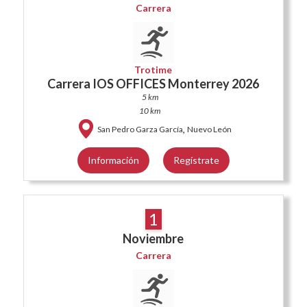
Carrera
Trotime
Carrera IOS OFFICES Monterrey 2026
5 km
10 km
,
San Pedro Garza García
Nuevo León
Información
Regístrate
1
Noviembre
Carrera