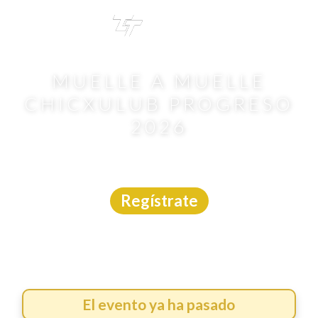
TRI
TOUR
MUELLE A MUELLE
CHICXULUB PROGRESO
2026
Aguas Abiertas
|
Yucatán
|
Aguas Abiertas Yucatán
|
14/6/2026
Regístrate
El evento ya ha pasado