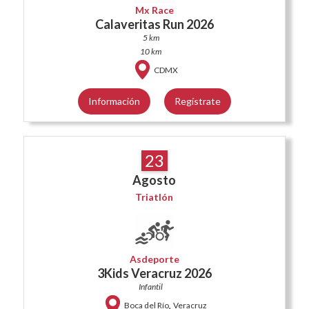
Mx Race
Calaveritas Run 2026
5 km
10 km
CDMX
Información
Regístrate
23
Agosto
Triatlón
Asdeporte
3Kids Veracruz 2026
Infantil
,
Boca del Río
Veracruz