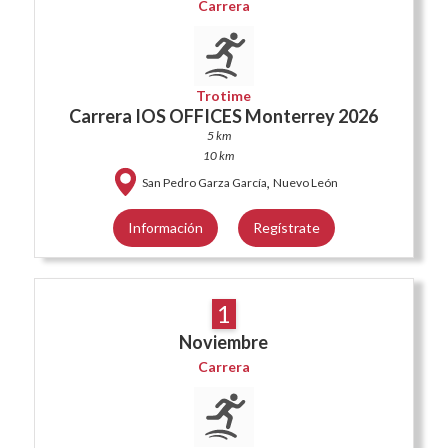
Carrera
Trotime
Carrera IOS OFFICES Monterrey 2026
5 km
10 km
,
San Pedro Garza García
Nuevo León
Información
Regístrate
1
Noviembre
Carrera