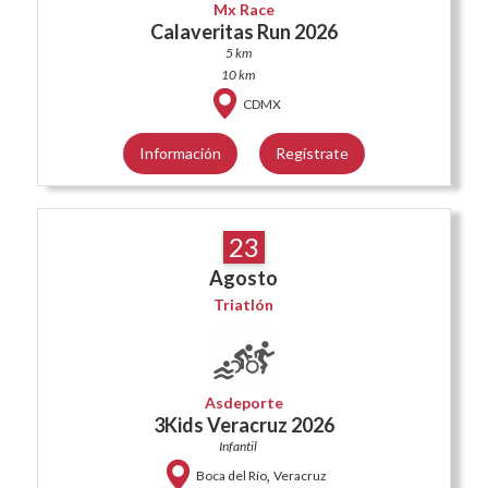
Mx Race
Calaveritas Run 2026
5 km
10 km
CDMX
Información
Regístrate
23
Agosto
Triatlón
Asdeporte
3Kids Veracruz 2026
Infantil
,
Boca del Río
Veracruz