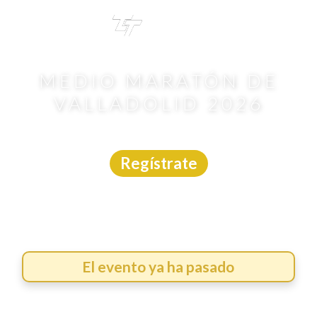
TRI
TOUR
MEDIO MARATÓN DE
VALLADOLID 2026
Carrera
|
Yucatán
|
17/5/2026
Regístrate
El evento ya ha pasado