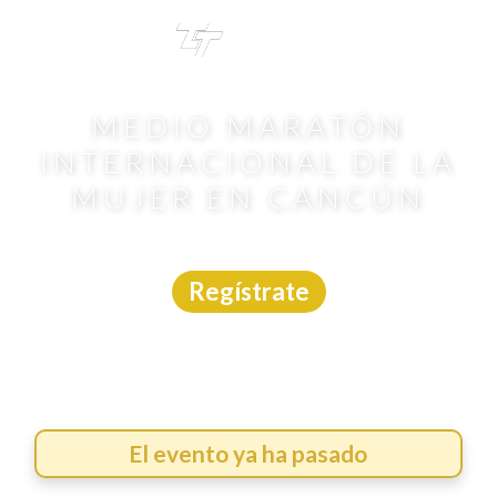
TRI
TOUR
MEDIO MARATÓN
INTERNACIONAL DE LA
MUJER EN CANCÚN
Carrera
|
Quintana Roo
|
Asdeporte
|
1/3/2026
Regístrate
El evento ya ha pasado