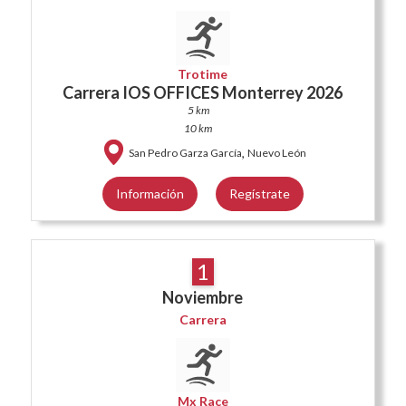
Trotime
Carrera IOS OFFICES Monterrey 2026
5 km
10 km
,
San Pedro Garza García
Nuevo León
Información
Regístrate
1
Noviembre
Carrera
Mx Race