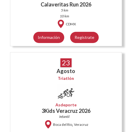
Calaveritas Run 2026
5 km
10 km
CDMX
Información
Regístrate
23
Agosto
Triatlón
Asdeporte
3Kids Veracruz 2026
Infantil
,
Boca del Río
Veracruz