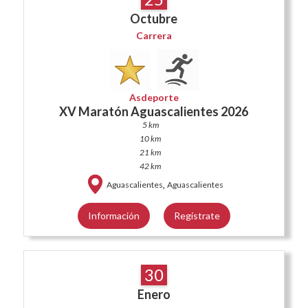
Octubre
Carrera
Asdeporte
XV Maratón Aguascalientes 2026
5 km
10 km
21 km
42 km
,
Aguascalientes
Aguascalientes
Información
Regístrate
30
Enero