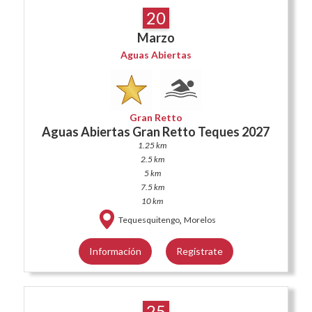
20
Marzo
Aguas Abiertas
Gran Retto
Aguas Abiertas Gran Retto Teques 2027
1.25 km
2.5 km
5 km
7.5 km
10 km
,
Tequesquitengo
Morelos
Información
Regístrate
25