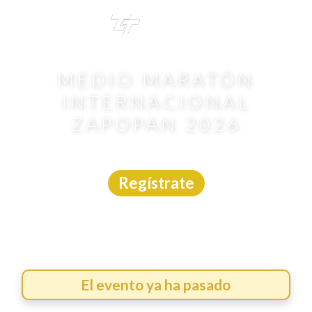
TRI
TOUR
MEDIO MARATÓN
INTERNACIONAL
ZAPOPAN 2026
Carrera
|
Jalisco
|
Márcate
|
17/5/2026
Regístrate
El evento ya ha pasado