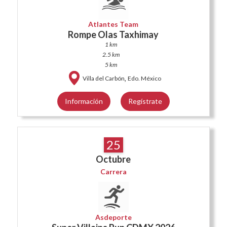
Atlantes Team
Rompe Olas Taxhimay
1 km
2.5 km
5 km
,
Villa del Carbón
Edo. México
Información
Regístrate
25
Octubre
Carrera
Asdeporte