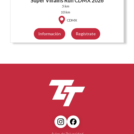
Super Villains Run CDMX 2026
5 km
10 km
CDMX
Información
Regístrate
Aviso de Privacidad