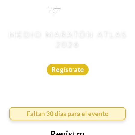
TRI
TOUR
MEDIO MARATÓN ATLAS
2026
Carrera
|
Jalisco
|
Asdeporte
|
6/9/2026
Regístrate
Faltan 30 días para el evento
Registro