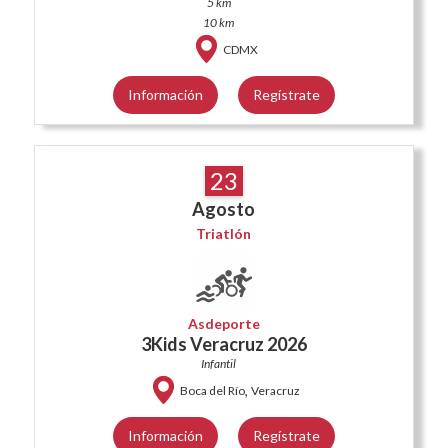
5 km
10 km
CDMX
Información
Regístrate
23
Agosto
Triatlón
Asdeporte
3Kids Veracruz 2026
Infantil
,
Boca del Río
Veracruz
Información
Regístrate