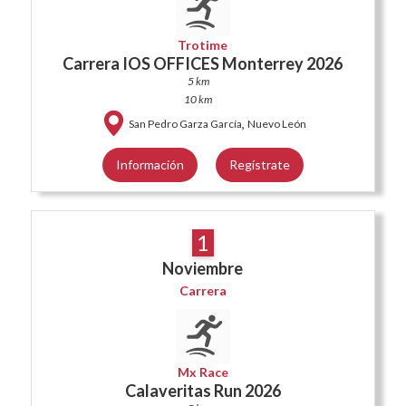
Trotime
Carrera IOS OFFICES Monterrey 2026
5 km
10 km
,
San Pedro Garza García
Nuevo León
Información
Regístrate
1
Noviembre
Carrera
Mx Race
Calaveritas Run 2026