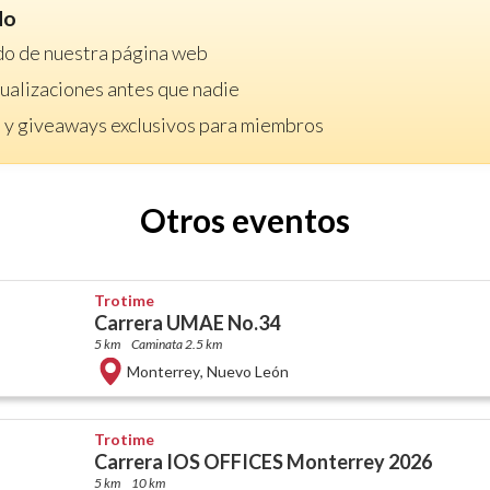
do
do de nuestra página web
ctualizaciones antes que nadie
 y giveaways exclusivos para miembros
Otros eventos
Trotime
Carrera UMAE No.34
5 km
Caminata 2.5 km
Monterrey
,
Nuevo León
Trotime
Carrera IOS OFFICES Monterrey 2026
5 km
10 km