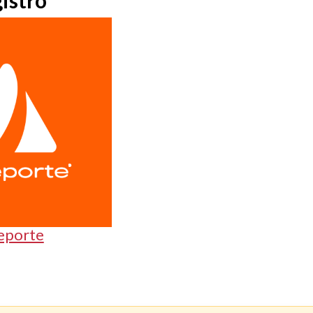
istro
eporte