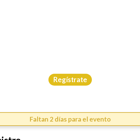
INICIO
CAL
ÓN RETO RUTA OTOM
Carrera
|
Edo. México
|
Asdeporte
|
9/8/2026
Regístrate
Faltan 2 días para el evento