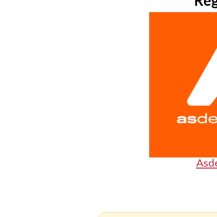
Reg
Asd