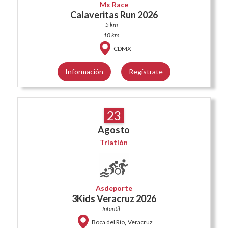
Mx Race
Calaveritas Run 2026
5 km
10 km
CDMX
Información
Regístrate
23
Agosto
Triatlón
Asdeporte
3Kids Veracruz 2026
Infantil
,
Boca del Río
Veracruz