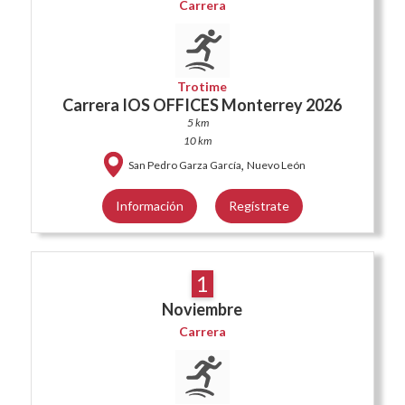
Carrera
Trotime
Carrera IOS OFFICES Monterrey 2026
5 km
10 km
,
San Pedro Garza García
Nuevo León
Información
Regístrate
1
Noviembre
Carrera