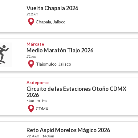
Vuelta Chapala 2026
212 km
Chapala
,
Jalisco
Márcate
Medio Maratón Tlajo 2026
21 km
Tlajomulco
,
Jalisco
Asdeporte
Circuito de las Estaciones Otoño CDMX
2026
5 km
10 km
CDMX
Reto Aspid Morelos Mágico 2026
72.4 km
140 km