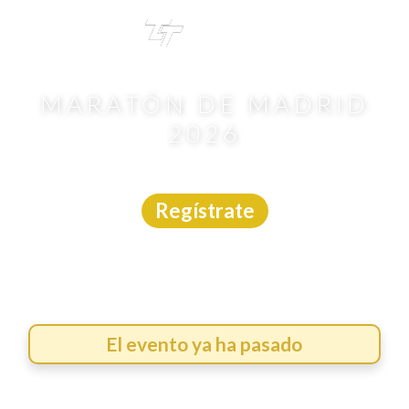
TRI
TOUR
MARATÓN DE MADRID
2026
Carrera
|
Internacional
|
26/4/2026
Regístrate
El evento ya ha pasado