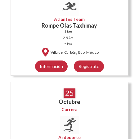
Atlantes Team
Rompe Olas Taxhimay
1 km
2.5 km
5 km
,
Villa del Carbón
Edo. México
Información
Regístrate
25
Octubre
Carrera
Asdeporte