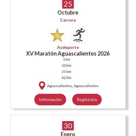
25
Octubre
Carrera
Asdeporte
XV Maratón Aguascalientes 2026
5 km
10 km
21 km
42 km
,
Aguascalientes
Aguascalientes
Información
Regístrate
30
Enero