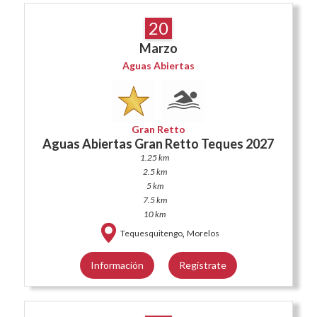
20
Marzo
Aguas Abiertas
Gran Retto
Aguas Abiertas Gran Retto Teques 2027
1.25 km
2.5 km
5 km
7.5 km
10 km
,
Tequesquitengo
Morelos
Información
Regístrate