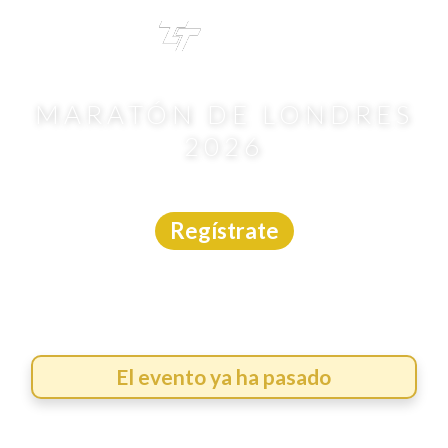
TRI
TOUR
MARATÓN DE LONDRES
2026
Carrera
|
Internacional
|
26/4/2026
Regístrate
El evento ya ha pasado