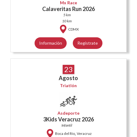
Mx Race
Calaveritas Run 2026
5 km
10 km
CDMX
Información
Regístrate
23
Agosto
Triatlón
Asdeporte
3Kids Veracruz 2026
Infantil
,
Boca del Río
Veracruz