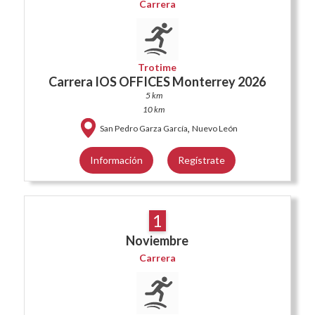
Carrera
Trotime
Carrera IOS OFFICES Monterrey 2026
5 km
10 km
,
San Pedro Garza García
Nuevo León
Información
Regístrate
1
Noviembre
Carrera