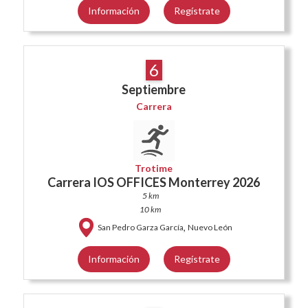
Información
Regístrate
6
Septiembre
Carrera
Trotime
Carrera IOS OFFICES Monterrey 2026
5 km
10 km
,
San Pedro Garza García
Nuevo León
Información
Regístrate