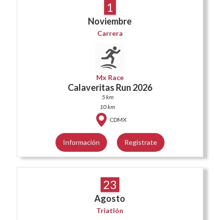
1
Noviembre
Carrera
Mx Race
Calaveritas Run 2026
5 km
10 km
CDMX
Información
Regístrate
23
Agosto
Triatlón