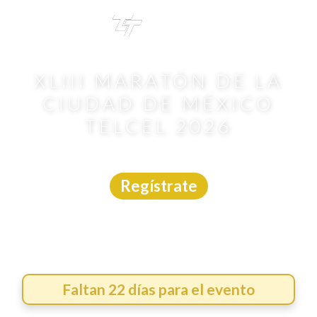
TRI
TOUR
XLIII MARATÓN DE LA
CIUDAD DE MÉXICO
TELCEL 2026
Carrera
|
CDMX
|
Emoción Deportiva
|
30/8/2026
Regístrate
Faltan 22 días para el evento